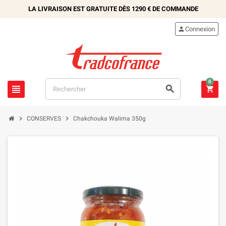
LA LIVRAISON EST GRATUITE DÈS
1290 €
DE COMMANDE

Connexion
0





CONSERVES
Chakchouka Walima 350g