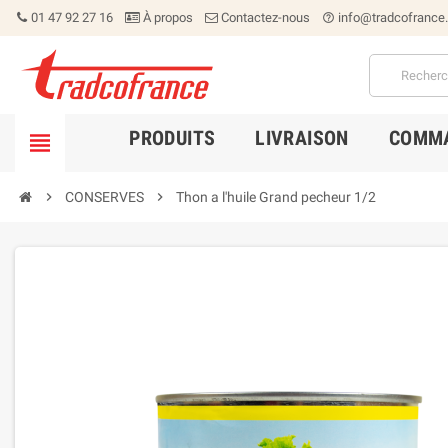
01 47 92 27 16
À propos
Contactez-nous
info@tradcofrance
help_outline
PRODUITS
LIVRAISON
COMMA


CONSERVES

Thon a l'huile Grand pecheur 1/2