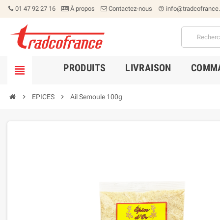
01 47 92 27 16
À propos
Contactez-nous
info@tradcofrance
help_outline
PRODUITS
LIVRAISON
COMMA


EPICES

Ail Semoule 100g