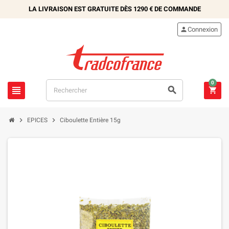
LA LIVRAISON EST GRATUITE DÈS
1290 €
DE COMMANDE

Connexion
0





EPICES
Ciboulette Entière 15g