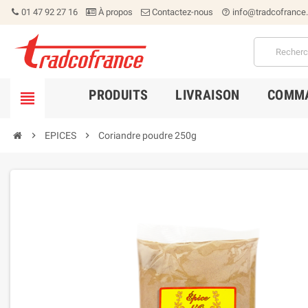
01 47 92 27 16
À propos
Contactez-nous
info@tradcofrance
help_outline
PRODUITS
LIVRAISON
COMMA


EPICES

Coriandre poudre 250g