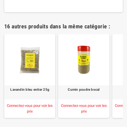
16 autres produits dans la même catégorie :
Lavandin bleu entier 25g
Cumin poudre bocal
Pi
Connectez-vous pour voir les
Connectez-vous pour voir les
Connect
prix
prix