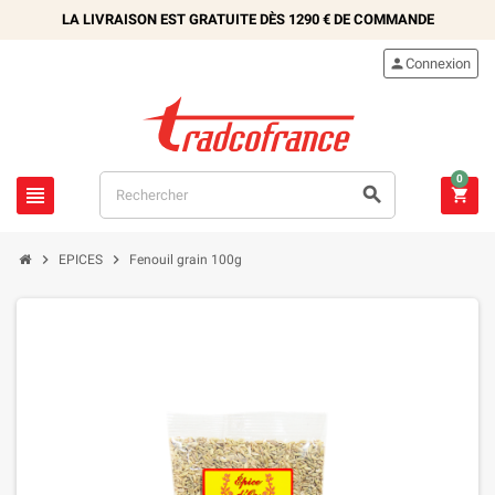
LA LIVRAISON EST GRATUITE DÈS
1290 €
DE COMMANDE

Connexion
0





EPICES
Fenouil grain 100g