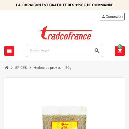
LA LIVRAISON EST GRATUITE DÈS
1290 €
DE COMMANDE

Connexion
0





EPICES
Herbes de prov con. 50g