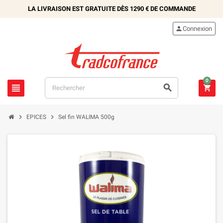
LA LIVRAISON EST GRATUITE DÈS
1290 €
DE COMMANDE

Connexion
0





EPICES
Sel fin WALIMA 500g