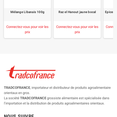
Mélange Libanais 100g
Raz el Hanout jaune bocal
Epices 
Connectez-vous pour voir les
Connectez-vous pour voir les
Connect
prix
prix
TRADCOFRANCE
, importateur et distributeur de produits agroalimentaire
orientaux en gros.
La société
TRADCOFRANCE
grossiste alimentaire est spécialisée dans
l’importation et la distribution de produits agroalimentaires orientaux.
NOUS SUIVRE