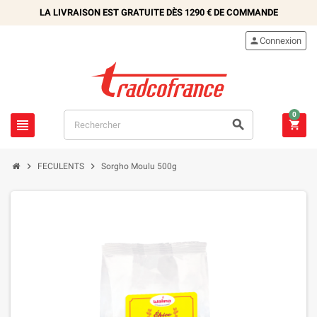
LA LIVRAISON EST GRATUITE DÈS
1290 €
DE COMMANDE

Connexion
0





FECULENTS
Sorgho Moulu 500g