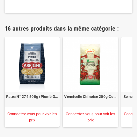
16 autres produits dans la même catégorie :
Pates N° 274 500g (Plomb Grand)
Vermicelle Chinoise 200g Coupé 50g
Semoule
Connectez-vous pour voir les
Connectez-vous pour voir les
Connect
prix
prix