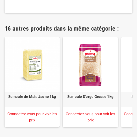
16 autres produits dans la même catégorie :
Semoule de Mais Jaune 1kg
Semoule D'orge Grosse 1kg
So
Connectez-vous pour voir les
Connectez-vous pour voir les
Connect
prix
prix