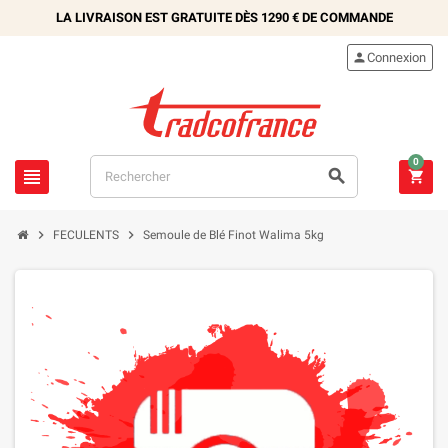
LA LIVRAISON EST GRATUITE DÈS
1290 €
DE COMMANDE

Connexion
0





FECULENTS
Semoule de Blé Finot Walima 5kg