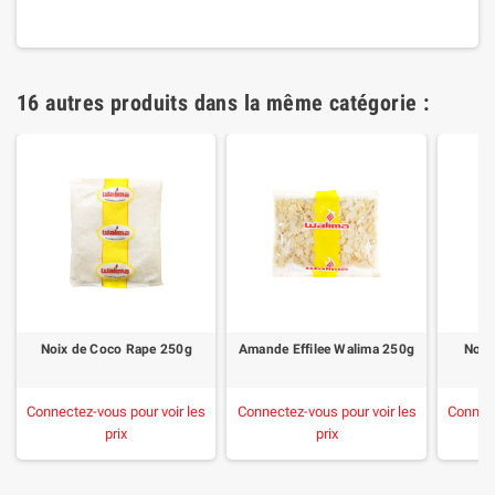
16 autres produits dans la même catégorie :
Noix de Coco Rape 250g
Amande Effilee Walima 250g
Noix
Connectez-vous pour voir les
Connectez-vous pour voir les
Connect
prix
prix