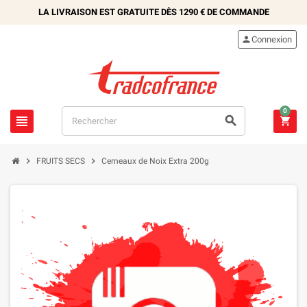
LA LIVRAISON EST GRATUITE DÈS
1290 €
DE COMMANDE

Connexion
0





FRUITS SECS
Cerneaux de Noix Extra 200g