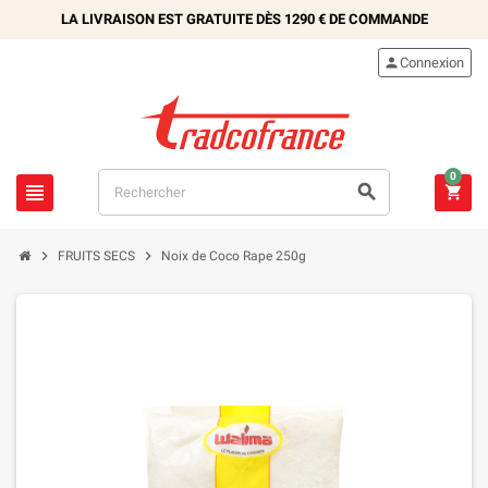
LA LIVRAISON EST GRATUITE DÈS
1290 €
DE COMMANDE

Connexion
0





FRUITS SECS
Noix de Coco Rape 250g