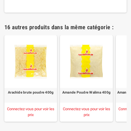
16 autres produits dans la même catégorie :
Arachide brute poudre 400g
Amande Poudre Walima 400g
Connectez-vous pour voir les
Connectez-vous pour voir les
Connect
prix
prix