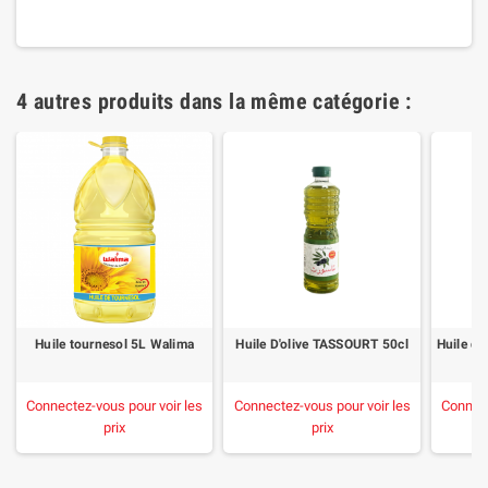
4 autres produits dans la même catégorie :
Huile tournesol 5L Walima
Huile D'olive TASSOURT 50cl
Connectez-vous pour voir les
Connectez-vous pour voir les
Connect
prix
prix