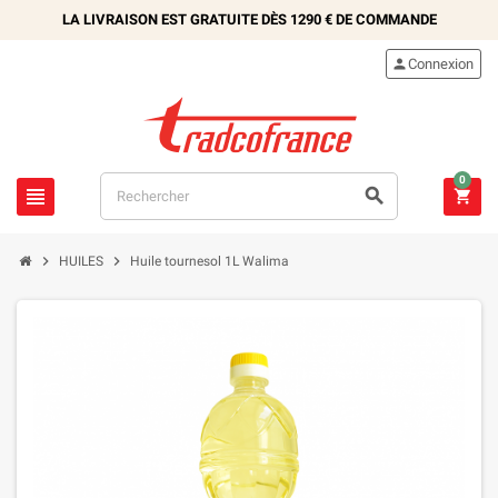
LA LIVRAISON EST GRATUITE DÈS
1290 €
DE COMMANDE

Connexion
0





HUILES
Huile tournesol 1L Walima