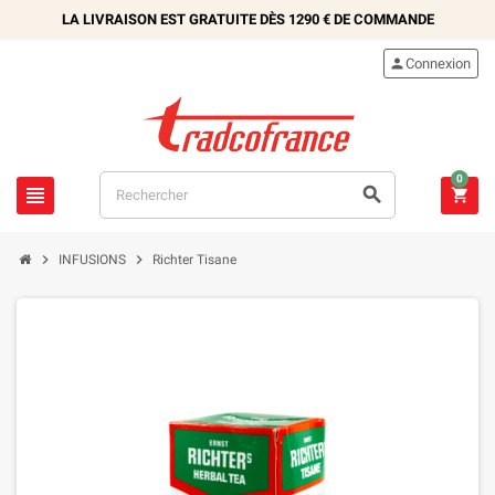
LA LIVRAISON EST GRATUITE DÈS
1290 €
DE COMMANDE

Connexion
0





INFUSIONS
Richter Tisane