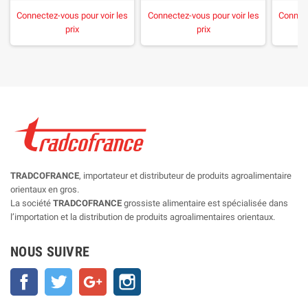
Connectez-vous pour voir les
Connectez-vous pour voir les
Connect
prix
prix
TRADCOFRANCE
, importateur et distributeur de produits agroalimentaire
orientaux en gros.
La société
TRADCOFRANCE
grossiste alimentaire est spécialisée dans
l’importation et la distribution de produits agroalimentaires orientaux.
NOUS SUIVRE
Facebook
Twitter
Google+
Instagram