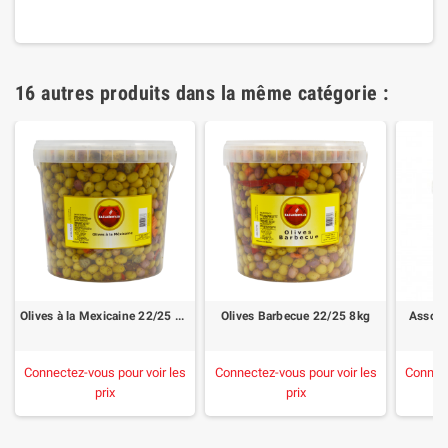
16 autres produits dans la même catégorie :
Olives à la Mexicaine 22/25 8kg
Olives Barbecue 22/25 8kg
Assort
Connectez-vous pour voir les
Connectez-vous pour voir les
Connect
prix
prix