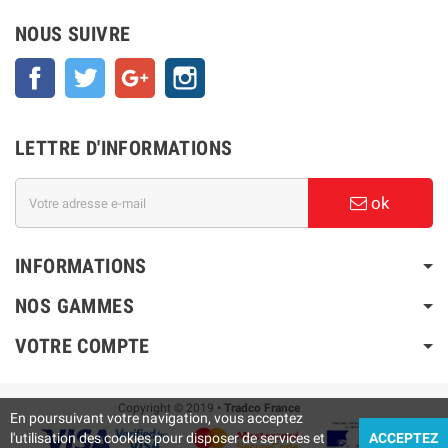
NOUS SUIVRE
Facebook
Twitter
Google+
Instagram
LETTRE D'INFORMATIONS
ok
INFORMATIONS
NOS GAMMES
VOTRE COMPTE
Copyright © 2019
• Tradco France
En poursuivant votre navigation, vous acceptez
l'utilisation des cookies pour disposer de services et
ACCEPTEZ