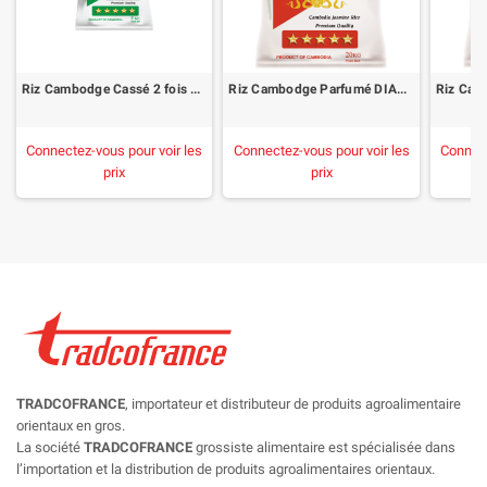
Riz Cambodge Cassé 2 fois DIAMOND 5Kg
Riz Cambodge Parfumé DIAMOND 20Kg Sac
Connectez-vous pour voir les
Connectez-vous pour voir les
Connect
prix
prix
TRADCOFRANCE
, importateur et distributeur de produits agroalimentaire
orientaux en gros.
La société
TRADCOFRANCE
grossiste alimentaire est spécialisée dans
l’importation et la distribution de produits agroalimentaires orientaux.