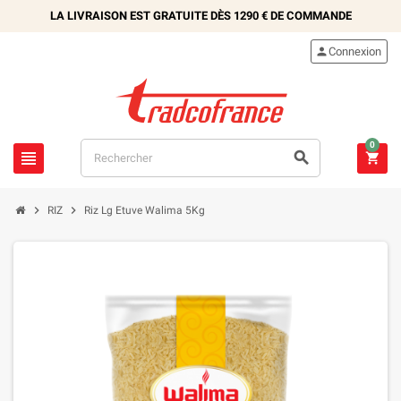
LA LIVRAISON EST GRATUITE DÈS
1290 €
DE COMMANDE

Connexion
0





RIZ
Riz Lg Etuve Walima 5Kg