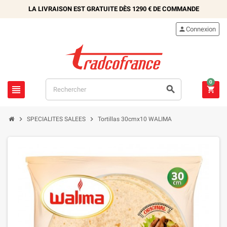
LA LIVRAISON EST GRATUITE DÈS
1290 €
DE COMMANDE

Connexion
0





SPECIALITES SALEES
Tortillas 30cmx10 WALIMA