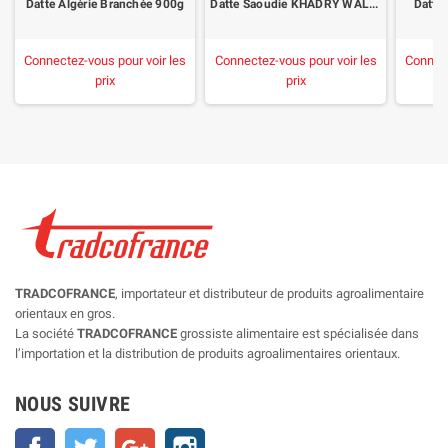
Datte Algérie Branchée 900g
Datte Saoudie KHADRY WALIMA 400g
Datte
Connectez-vous pour voir les
Connectez-vous pour voir les
Connect
prix
prix
TRADCOFRANCE
, importateur et distributeur de produits agroalimentaire
orientaux en gros.
La société
TRADCOFRANCE
grossiste alimentaire est spécialisée dans
l’importation et la distribution de produits agroalimentaires orientaux.
NOUS SUIVRE
Facebook
Twitter
Google+
Instagram