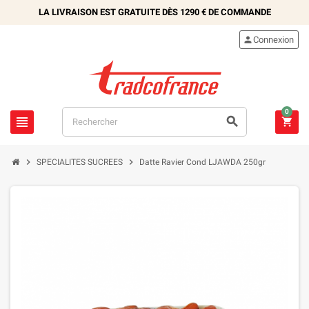
LA LIVRAISON EST GRATUITE DÈS
1290 €
DE COMMANDE

Connexion
0





SPECIALITES SUCREES
Datte Ravier Cond LJAWDA 250gr