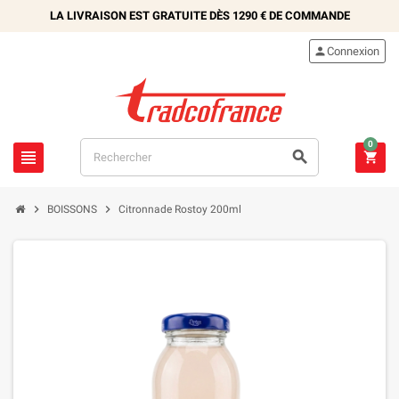
LA LIVRAISON EST GRATUITE DÈS
1290 €
DE COMMANDE

Connexion
0





BOISSONS
Citronnade Rostoy 200ml