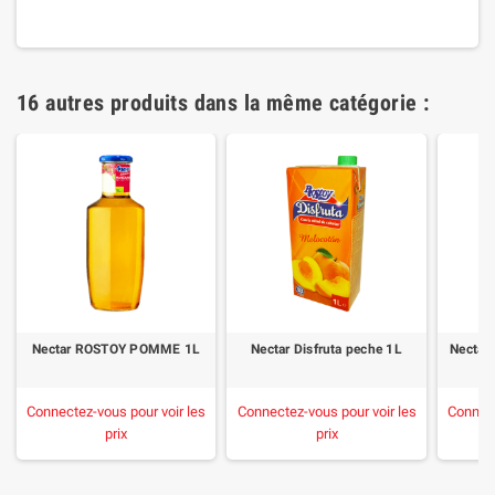
16 autres produits dans la même catégorie :
Nectar ROSTOY POMME 1L
Nectar Disfruta peche 1L
Necta
Connectez-vous pour voir les
Connectez-vous pour voir les
Connect
prix
prix