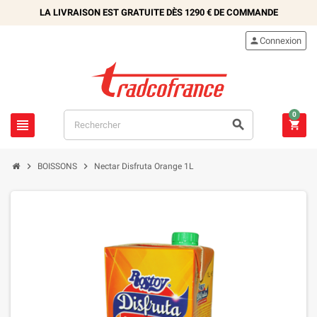
LA LIVRAISON EST GRATUITE DÈS
1290 €
DE COMMANDE

Connexion
0





BOISSONS
Nectar Disfruta Orange 1L