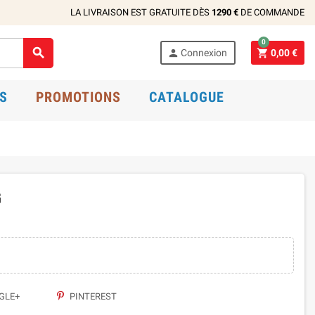
LA LIVRAISON EST GRATUITE DÈS
1290 €
DE COMMANDE
0



Connexion
0,00 €
S
PROMOTIONS
CATALOGUE
G
GLE+
PINTEREST