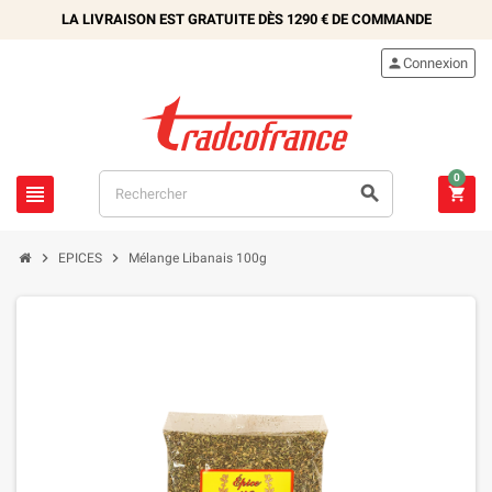
LA LIVRAISON EST GRATUITE DÈS
1290 €
DE COMMANDE

Connexion
0





EPICES
Mélange Libanais 100g