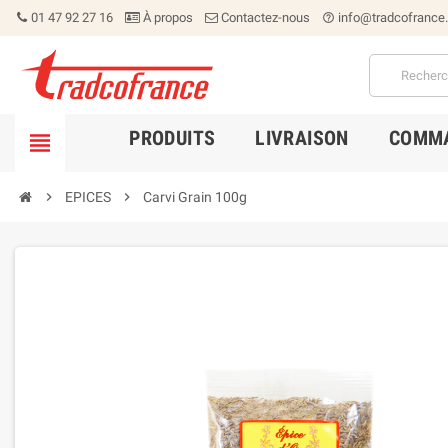
01 47 92 27 16
À propos
Contactez-nous
info@tradcofrance
help_outline
PRODUITS
LIVRAISON
COMMA


EPICES

Carvi Grain 100g