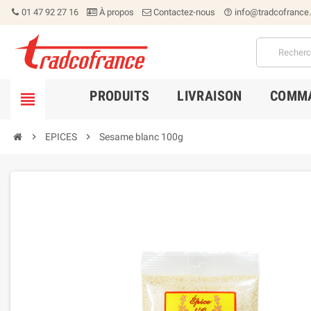
01 47 92 27 16
À propos
Contactez-nous
info@tradcofrance
help_outline
PRODUITS
LIVRAISON
COMMA


EPICES

Sesame blanc 100g