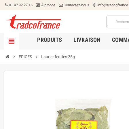
01 47 92 27 16
À propos
Contactez-nous
info@tradcofrance
help_outline
PRODUITS
LIVRAISON
COMMA


EPICES

Laurier feuilles 25g