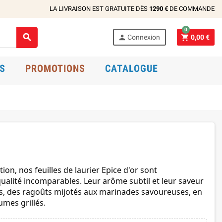
LA LIVRAISON EST GRATUITE DÈS
1290 €
DE COMMANDE
0



Connexion
0,00 €
S
PROMOTIONS
CATALOGUE
tion, nos feuilles de laurier Epice d'or sont
qualité incomparables. Leur arôme subtil et leur saveur
ts, des ragoûts mijotés aux marinades savoureuses, en
umes grillés.