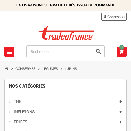
LA LIVRAISON EST GRATUITE DÈS
1290 €
DE COMMANDE

Connexion
0






CONSERVES
LEGUMES
LUPINS
NOS CATÉGORIES
THE

INFUSIONS

EPICES
