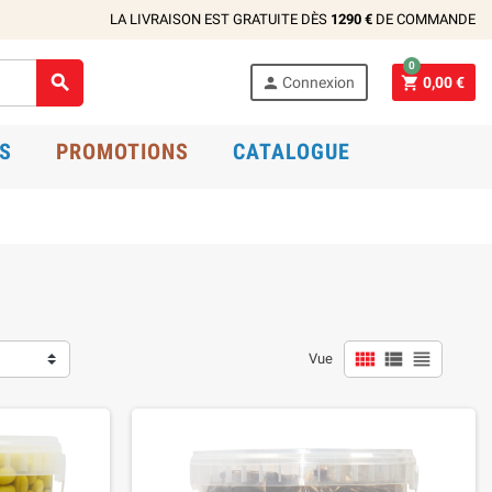
LA LIVRAISON EST GRATUITE DÈS
1290 €
DE COMMANDE
0



Connexion
0,00 €
S
PROMOTIONS
CATALOGUE



Vue