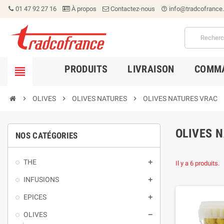
01 47 92 27 16
À propos
Contactez-nous
info@tradcofrance
help_outline
PRODUITS
LIVRAISON
COMMA


OLIVES

OLIVES NATURES

OLIVES NATURES VRAC
OLIVES 
NOS CATÉGORIES
THE

Il y a 6 produits.
INFUSIONS

EPICES

OLIVES
