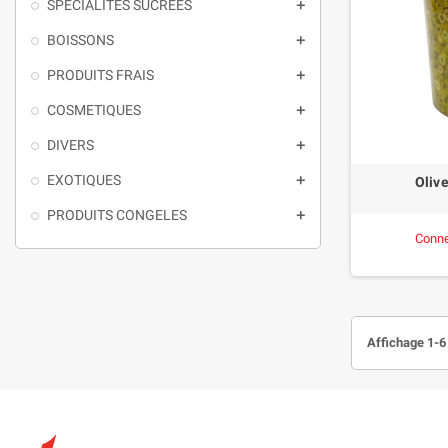
SPECIALITES SUCREES

BOISSONS

PRODUITS FRAIS

COSMETIQUES

DIVERS

EXOTIQUES

Oliv
PRODUITS CONGELES

Conne
Affichage 1-6 