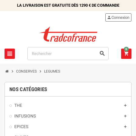
LA LIVRAISON EST GRATUITE DÈS
1290 €
DE COMMANDE

Connexion
0





CONSERVES
LEGUMES
NOS CATÉGORIES
THE

INFUSIONS

EPICES
