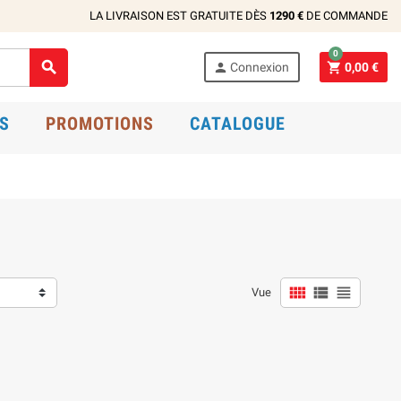
LA LIVRAISON EST GRATUITE DÈS
1290 €
DE COMMANDE
0



Connexion
0,00 €
S
PROMOTIONS
CATALOGUE



Vue