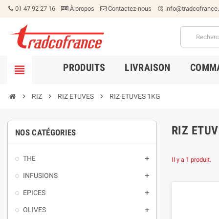
01 47 92 27 16
À propos
Contactez-nous
info@tradcofrance
help_outline
PRODUITS
LIVRAISON
COMMA


RIZ

RIZ ETUVES

RIZ ETUVES 1KG
RIZ ETUV
NOS CATÉGORIES
THE

Il y a 1 produit.
INFUSIONS

EPICES

OLIVES
