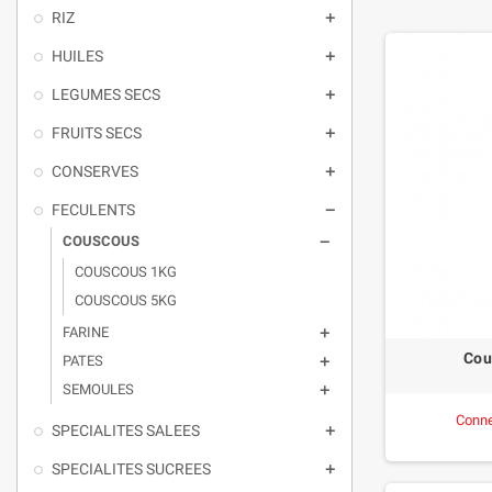
RIZ

HUILES

LEGUMES SECS

FRUITS SECS

CONSERVES

FECULENTS

COUSCOUS

COUSCOUS 1KG
COUSCOUS 5KG
FARINE

Cou
PATES

SEMOULES

Conne
SPECIALITES SALEES

SPECIALITES SUCREES
