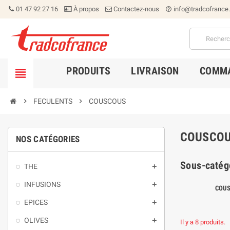
01 47 92 27 16
À propos
Contactez-nous
info@tradcofrance
help_outline
PRODUITS
LIVRAISON
COMMA


FECULENTS

COUSCOUS
COUSCO
NOS CATÉGORIES
Sous-catég
THE

INFUSIONS

COUS
EPICES

OLIVES

Il y a 8 produits.