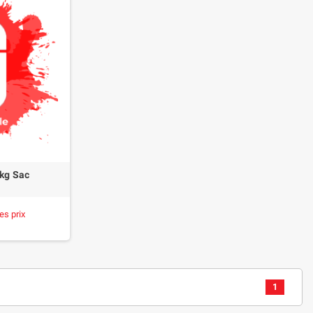
kg Sac
es prix
1