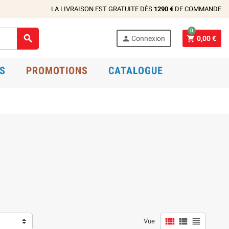
LA LIVRAISON EST GRATUITE DÈS
1290 €
DE COMMANDE
0



Connexion
0,00 €
S
PROMOTIONS
CATALOGUE



Vue