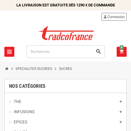
LA LIVRAISON EST GRATUITE DÈS
1290 €
DE COMMANDE

Connexion
0





SPECIALITES SUCREES
SUCRES
NOS CATÉGORIES
THE

INFUSIONS

EPICES
