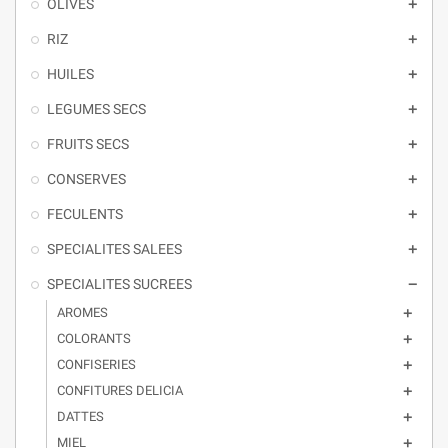
OLIVES

RIZ

HUILES

LEGUMES SECS

FRUITS SECS

CONSERVES

FECULENTS

SPECIALITES SALEES

SPECIALITES SUCREES

AROMES

COLORANTS

CONFISERIES

CONFITURES DELICIA

DATTES

MIEL
