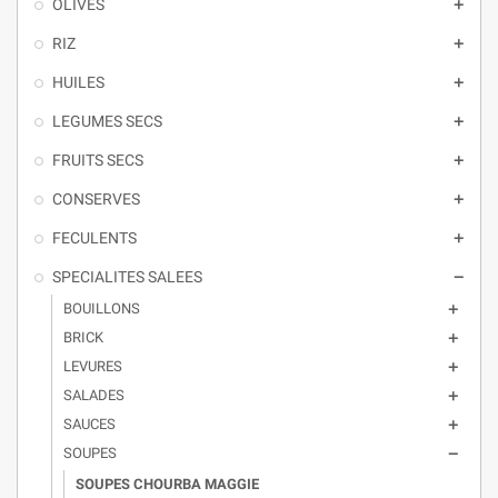
OLIVES

RIZ

HUILES

LEGUMES SECS

FRUITS SECS

CONSERVES

FECULENTS

SPECIALITES SALEES

BOUILLONS

BRICK

LEVURES

SALADES

SAUCES

SOUPES

SOUPES CHOURBA MAGGIE