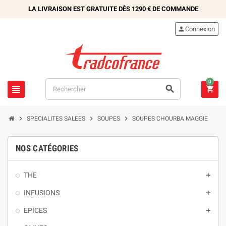
LA LIVRAISON EST GRATUITE DÈS
1290 €
DE COMMANDE

Connexion
0






SPECIALITES SALEES
SOUPES
SOUPES CHOURBA MAGGIE
NOS CATÉGORIES
THE

INFUSIONS

EPICES
