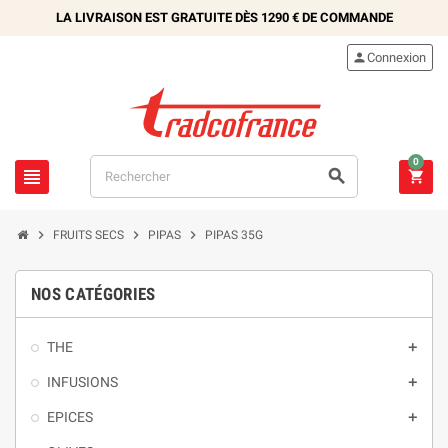
LA LIVRAISON EST GRATUITE DÈS
1290 €
DE COMMANDE

Connexion
0






FRUITS SECS
PIPAS
PIPAS 35G
NOS CATÉGORIES
THE

INFUSIONS

EPICES
