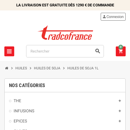
LA LIVRAISON EST GRATUITE DÈS
1290 €
DE COMMANDE

Connexion
0






HUILES
HUILES DE SOJA
HUILES DE SOJA 1L
NOS CATÉGORIES
THE

INFUSIONS

EPICES
