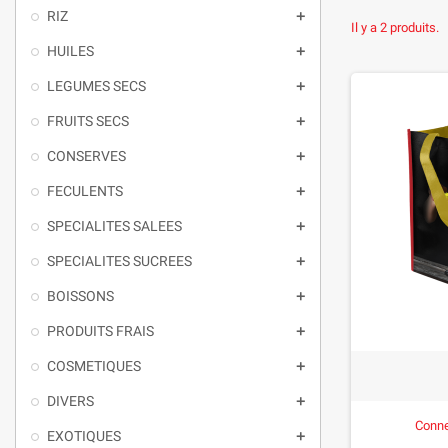
RIZ

Il y a 2 produits.
HUILES

LEGUMES SECS

FRUITS SECS

CONSERVES

FECULENTS

SPECIALITES SALEES

SPECIALITES SUCREES

BOISSONS

PRODUITS FRAIS

COSMETIQUES

DIVERS

Conne
EXOTIQUES
