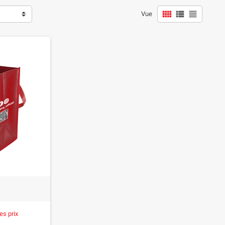



Vue
es prix