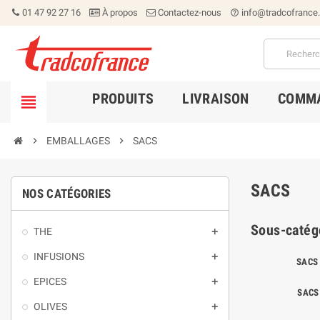
01 47 92 27 16
À propos
Contactez-nous
info@tradcofrance
help_outline
PRODUITS
LIVRAISON
COMMA


EMBALLAGES

SACS
SACS
NOS CATÉGORIES
Sous-catég
THE

INFUSIONS

SACS
EPICES

SACS
OLIVES
