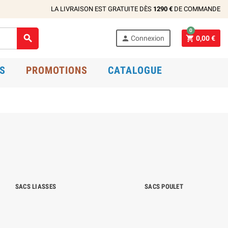
LA LIVRAISON EST GRATUITE DÈS
1290 €
DE COMMANDE
0



Connexion
0,00 €
S
PROMOTIONS
CATALOGUE
SACS LIASSES
SACS POULET